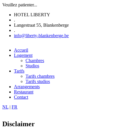
Aller
Veuillez patienter...
au
HOTEL LIBERTY
contenu
.
principal
Langestraat 55, Blankenberge
.
info@liberty-blankenberge.be
Accueil
Logement
Main
Chambres
navigation
Studios
Tarifs
Tarifs chambres
Tarifs studios
Arrangements
Restaurant
Contact
NL
|
FR
Disclaimer